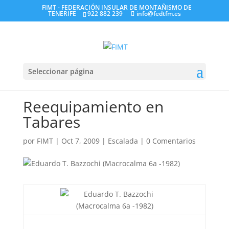
FIMT - FEDERACIÓN INSULAR DE MONTAÑISMO DE
TENERIFE
922 882 239
info@fedtfm.es
Seleccionar página
Reequipamiento en
Tabares
por
FIMT
|
Oct 7, 2009
|
Escalada
|
0 Comentarios