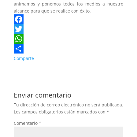
animamos y ponemos todos los medios a nuestro
alcance para que se realice con éxito.
F
a
T
c
w
W
e
i
h
Comparte
b
t
a
o
t
t
o
e
s
Enviar comentario
k
r
A
Tu dirección de correo electrónico no será publicada.
p
Los campos obligatorios están marcados con
*
p
Comentario
*