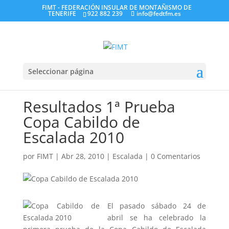
FIMT - FEDERACIÓN INSULAR DE MONTAÑISMO DE
TENERIFE
922 882 239
info@fedtfm.es
Seleccionar página
Resultados 1ª Prueba
Copa Cabildo de
Escalada 2010
por
FIMT
|
Abr 28, 2010
|
Escalada
|
0 Comentarios
El pasado sábado 24 de
abril se ha celebrado la