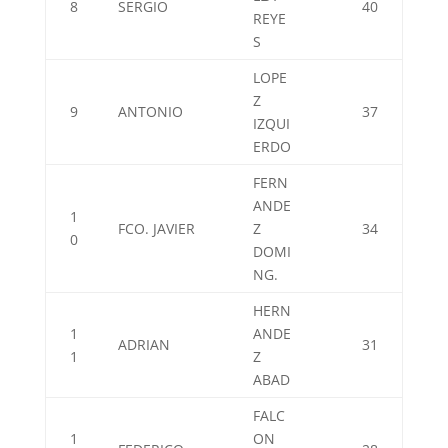
8
SERGIO
40
REYE
S
LOPE
Z
9
ANTONIO
37
IZQUI
ERDO
FERN
ANDE
1
FCO. JAVIER
Z
34
0
DOMI
NG.
HERN
1
ANDE
ADRIAN
31
1
Z
ABAD
FALC
1
ON