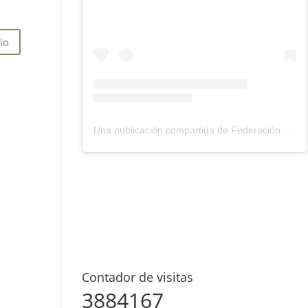
Una publicación compartida de Federación Montañismo Tenerife (@federacion_montanismo_tenerife)
Contador de visitas
3884167