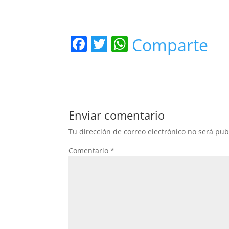
F
T
W
Comparte
a
w
h
c
itt
at
e
er
s
b
A
Enviar comentario
o
p
Tu dirección de correo electrónico no será pub
o
p
Comentario
*
k