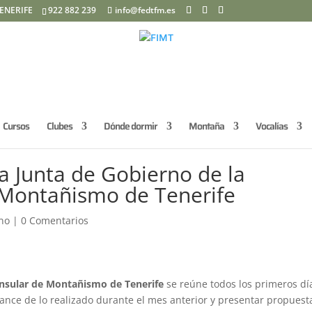
ENERIFE
922 882 239
info@fedtfm.es
Cursos
Clubes
Dónde dormir
Montaña
Vocalías
a Junta de Gobierno de la
 Montañismo de Tenerife
rno
|
0 Comentarios
Insular de Montañismo de Tenerife
se reúne todos los primeros dí
ance de lo realizado durante el mes anterior y presentar propuest