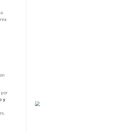
la
área
con
 por
o y
es.