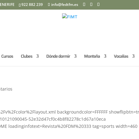
ENERIFE
922 882 239
info@fedtfm.es
Cursos
Clubes
Dónde dormir
Montaña
Vocalías
tarios
2Fv%2Fcolor%2Flayout.xml backgroundcolor=FFFFFF showflipbtn=t
=110121090045-52e32d47cf0c4b8f82278c1d67a10eca
DME loadinginfotext=Revista%20FDM%20333 tag=sports width=460