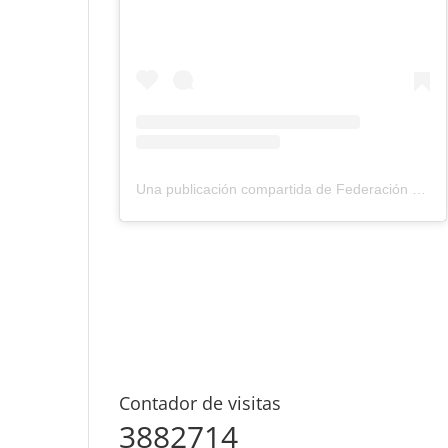
Una publicación compartida de Federación Montañismo Tenerife (@federacion_montanismo_tenerife)
Contador de visitas
3882714