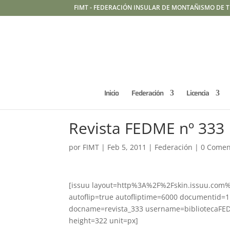
FIMT - FEDERACIÓN INSULAR DE MONTAÑISMO DE T
Inicio
Federación
Licencia
Revista FEDME nº 333
por
FIMT
|
Feb 5, 2011
|
Federación
|
0 Comen
[issuu layout=http%3A%2F%2Fskin.issuu.com%
autoflip=true autofliptime=6000 documentid
docname=revista_333 username=bibliotecaFE
height=322 unit=px]