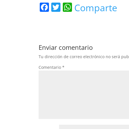
F
T
W
Comparte
a
w
h
c
itt
at
e
er
s
b
A
Enviar comentario
o
p
Tu dirección de correo electrónico no será pub
o
p
Comentario
*
k