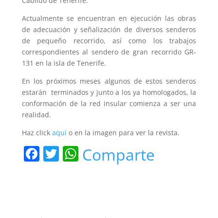
Cabildo de Tenerife.
Actualmente se encuentran en ejecución las obras
de adecuación y señalización de diversos senderos
de pequeño recorrido, así como los trabajos
correspondientes al sendero de gran recorrido GR-
131 en la isla de Tenerife.
En los próximos meses algunos de estos senderos
estarán terminados y junto a los ya homologados, la
conformación de la red insular comienza a ser una
realidad.
Haz click
aquí
o en la imagen para ver la revista.
F
T
W
Comparte
a
w
h
c
itt
at
e
er
s
b
A