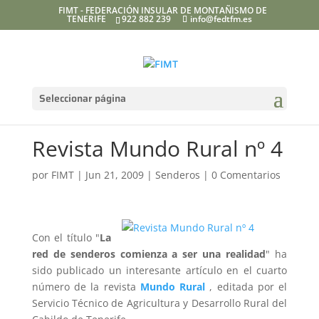
FIMT - FEDERACIÓN INSULAR DE MONTAÑISMO DE
TENERIFE
922 882 239
info@fedtfm.es
Seleccionar página
Revista Mundo Rural nº 4
por
FIMT
|
Jun 21, 2009
|
Senderos
|
0 Comentarios
Con el título "
La
red de senderos comienza a ser una realidad
" ha
sido publicado un interesante artículo en el cuarto
número de la revista
Mundo Rural
, editada por el
Servicio Técnico de Agricultura y Desarrollo Rural del