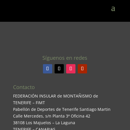
Síguenos en redes
Contacto
FEDERACIÓN INSULAR de MONTAÑISMO de
TENERIFE – FIMT
Pabellón de Deportes de Tenerife Santiago Martin
Calle Mercedes, s/n Planta 3ª Oficina 42
38108 Los Majuelos – La Laguna
TENERIFE – CANARIAS