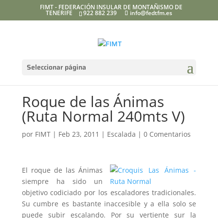
FIMT - FEDERACIÓN INSULAR DE MONTAÑISMO DE
TENERIFE
922 882 239
info@fedtfm.es
Seleccionar página
Roque de las Ánimas
(Ruta Normal 240mts V)
por
FIMT
|
Feb 23, 2011
|
Escalada
|
0 Comentarios
El roque de las Ánimas
siempre ha sido un
objetivo codiciado por los escaladores tradicionales.
Su cumbre es bastante inaccesible y a ella solo se
puede subir escalando. Por su vertiente sur la