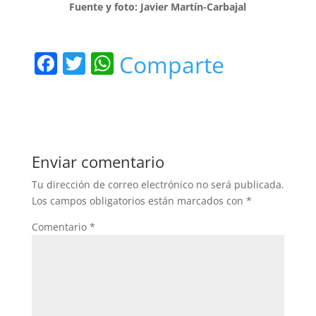
Fuente y foto: Javier Martín-Carbajal
F
T
W
Comparte
a
w
h
c
itt
at
e
er
s
b
A
Enviar comentario
o
p
Tu dirección de correo electrónico no será publicada.
o
p
Los campos obligatorios están marcados con
*
k
Comentario
*