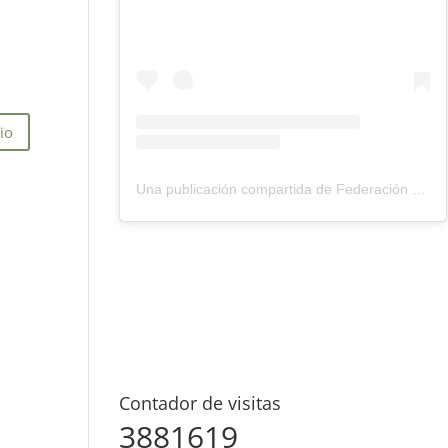
Una publicación compartida de Federación Montañismo Tenerife (@federacion_montanismo_tenerife)
Contador de visitas
3881619