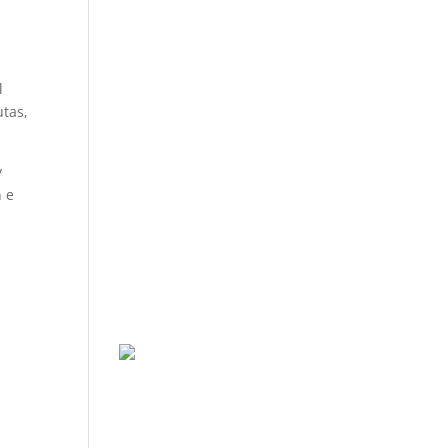
l
utas,
y
n e