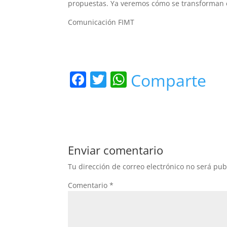
propuestas. Ya veremos cómo se transforman 
Comunicación FIMT
F
T
W
Comparte
a
w
h
c
itt
at
e
er
s
b
A
Enviar comentario
o
p
Tu dirección de correo electrónico no será pub
o
p
Comentario
*
k