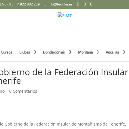
ENERIFE
922 882 239
info@fedtfm.es
Cursos
Clubes
Dónde dormir
Montaña
Vocalías
obierno de la Federación Insular
erife
rno
|
0 Comentarios
a de Gobierno de la Federación Insular de Montañismo de Tenerife,