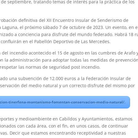
 de septiembre, tratando temas de interés para la práctica de los
robación definitiva del XII Encuentro Insular de Senderismo de
a Laguna, el próximo sábado 7 de octubre de 2023. Un evento, en e
nizado a conciencia para disfrute del mundo federado. Habrá 18 r
confluirán en el Pabellón Deportivo de Las Mercedes.
a del incendio acontecido el 15 de agosto en las cumbres de Arafo 
on la administración para adoptar todas las medidas de prevenció
 respetar las normas de seguridad post incendio.
nado una subvención de 12.000 euros a la Federación Insular de
ervación del medio natural y un correcto disfrute del mismo por
racion-tinerfena-montanismo-fomentan-conservacion-medio-natural/.
eportes y medioambiente en Cabildos y Ayuntamientos, estamos
cionados con cada área, con el fin, en unos casos, de continuar
ivas. Decir que estamos encontrando receptividad a nuestras