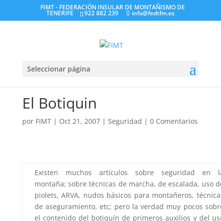
FIMT - FEDERACIÓN INSULAR DE MONTAÑISMO DE
TENERIFE
922 882 239
info@fedtfm.es
Seleccionar página
El Botiquin
por
FIMT
|
Oct 21, 2007
|
Seguridad
|
0 Comentarios
Existen muchos artículos sobre seguridad en l
montaña; sobre técnicas de marcha, de escalada, uso d
piolets, ARVA, nudos básicos para montañeros, técnica
de aseguramiento, etc; pero la verdad muy pocos sobr
el contenido del botiquín de primeros auxilios y del us