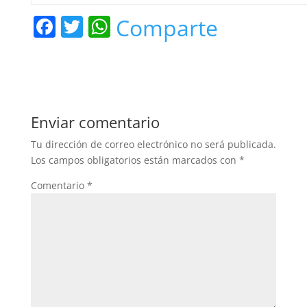
F
T
W
Comparte
a
w
h
c
itt
at
e
er
s
b
A
Enviar comentario
o
p
Tu dirección de correo electrónico no será publicada.
o
p
Los campos obligatorios están marcados con
*
k
Comentario
*