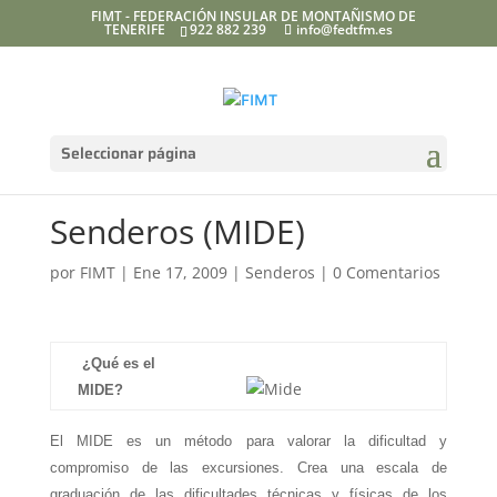
FIMT - FEDERACIÓN INSULAR DE MONTAÑISMO DE
TENERIFE
922 882 239
info@fedtfm.es
Seleccionar página
Senderos (MIDE)
por
FIMT
|
Ene 17, 2009
|
Senderos
|
0 Comentarios
¿Qué es el
MIDE?
El MIDE es un método para valorar la dificultad y
compromiso de las excursiones. Crea una escala de
graduación de las dificultades técnicas y físicas de los