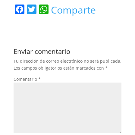
F
T
W
Comparte
a
w
h
c
itt
at
e
er
s
b
A
Enviar comentario
o
p
Tu dirección de correo electrónico no será publicada.
o
p
Los campos obligatorios están marcados con
*
k
Comentario
*