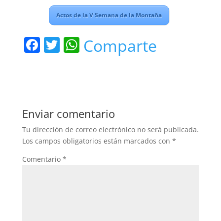
Actos de la V Semana de la Montaña
F
T
W
Comparte
a
w
h
c
itt
at
e
er
s
b
A
Enviar comentario
o
p
Tu dirección de correo electrónico no será publicada.
o
p
Los campos obligatorios están marcados con
*
k
Comentario
*