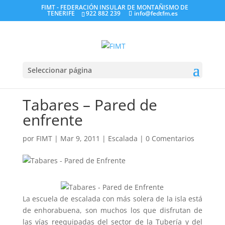
FIMT - FEDERACIÓN INSULAR DE MONTAÑISMO DE
TENERIFE
922 882 239
info@fedtfm.es
Seleccionar página
Tabares – Pared de
enfrente
por
FIMT
|
Mar 9, 2011
|
Escalada
|
0 Comentarios
La escuela de escalada con más solera de la isla está
de enhorabuena, son muchos los que disfrutan de
las vías reequipadas del sector de la Tubería y del