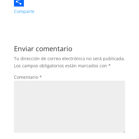
c
w
W
e
i
h
Comparte
b
t
a
o
t
t
o
e
s
Enviar comentario
k
r
A
Tu dirección de correo electrónico no será publicada.
p
Los campos obligatorios están marcados con
*
p
Comentario
*