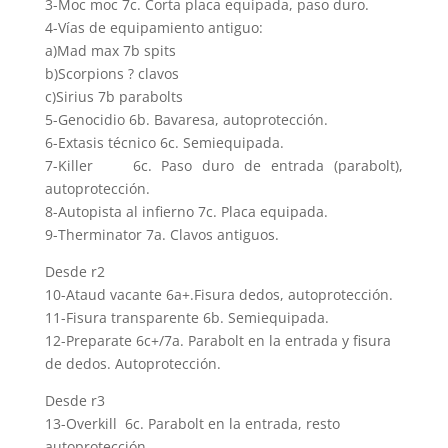
3-Moc moc 7c. Corta placa equipada, paso duro.
4-Vías de equipamiento antiguo:
a)Mad max 7b spits
b)Scorpions ? clavos
c)Sirius 7b parabolts
5-Genocidio 6b. Bavaresa, autoprotección.
6-Extasis técnico 6c. Semiequipada.
7-Killer 6c. Paso duro de entrada (parabolt),
autoprotección.
8-Autopista al infierno 7c. Placa equipada.
9-Therminator 7a. Clavos antiguos.
Desde r2
10-Ataud vacante 6a+.Fisura dedos, autoprotección.
11-Fisura transparente 6b. Semiequipada.
12-Preparate 6c+/7a. Parabolt en la entrada y fisura
de dedos. Autoprotección.
Desde r3
13-Overkill 6c. Parabolt en la entrada, resto
autoprotección.