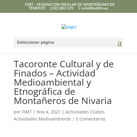
FIMT - FEDERACIÓN INSULAR DE MONTAÑISMO DE
TENERIFE
922 882 239
info@fedtfm.es
Seleccionar página
Tacoronte Cultural y de
Finados – Actividad
Medioambiental y
Etnográfica de
Montañeros de Nivaria
por
FIMT
|
Nov 4, 2021
|
Actividades Clubes
,
Actividades Medioambiente
|
0 Comentarios