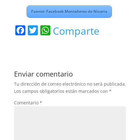
Fuente: Facebook Montañeros de Nivaria
F
T
W
Comparte
a
w
h
c
itt
at
e
er
s
b
A
Enviar comentario
o
p
Tu dirección de correo electrónico no será publicada.
o
p
Los campos obligatorios están marcados con
*
k
Comentario
*