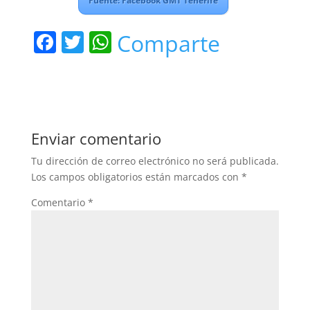
Fuente: Facebook GMT Tenerife
F
T
W
Comparte
a
w
h
c
itt
at
e
er
s
b
A
Enviar comentario
o
p
Tu dirección de correo electrónico no será publicada.
o
p
Los campos obligatorios están marcados con
*
k
Comentario
*