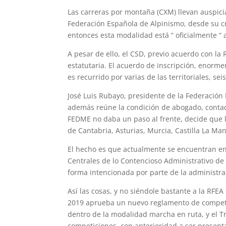
Las carreras por montaña (CXM) llevan auspic
Federación Española de Alpinismo, desde su cr
entonces esta modalidad está “ oficialmente “ 
A pesar de ello, el CSD, previo acuerdo con la
estatutaria. El acuerdo de inscripción, enorm
es recurrido por varias de las territoriales, s
José Luis Rubayo, presidente de la Federació
además reúne la condición de abogado, contact
FEDME no daba un paso al frente, decide que 
de Cantabria, Asturias, Murcia, Castilla La Ma
El hecho es que actualmente se encuentran en
Centrales de lo Contencioso Administrativo de
forma intencionada por parte de la administrac
Así las cosas, y no siéndole bastante a la RF
2019 aprueba un nuevo reglamento de competi
dentro de la modalidad marcha en ruta, y el T
competiciones, con anterioridad a ser present