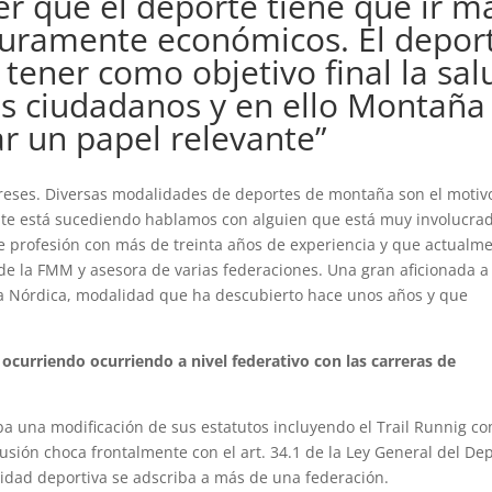
r que el deporte tiene que ir m
 puramente económicos. El depor
tener como objetivo final la sal
los ciudadanos y en ello Montaña
r un papel relevante”
ereses. Diversas modalidades de deportes de montaña son el motiv
te está sucediendo hablamos con alguien que está muy involucra
 profesión con más de treinta años de experiencia y que actualm
 la FMM y asesora de varias federaciones. Una gran aficionada a 
a Nórdica, modalidad que ha descubierto hace unos años y que
ocurriendo ocurriendo a nivel federativo con las carreras de
 una modificación de sus estatutos incluyendo el Trail Runnig c
usión choca frontalmente con el art. 34.1 de la Ley General del De
idad deportiva se adscriba a más de una federación.