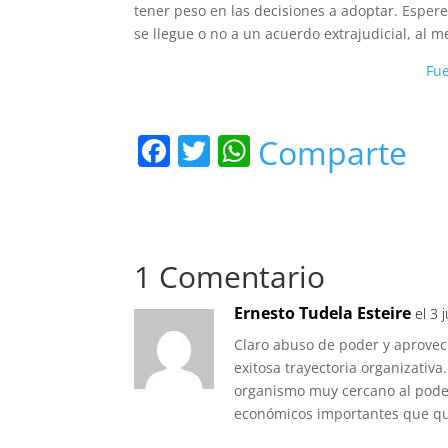
tener peso en las decisiones a adoptar. Esper
se llegue o no a un acuerdo extrajudicial, al 
Fue
F
T
W
Comparte
a
w
h
c
itt
at
e
er
s
1 Comentario
b
A
o
p
Ernesto Tudela Esteire
el 3 
o
p
Claro abuso de poder y aprovec
k
exitosa trayectoria organizativa.
organismo muy cercano al poder
económicos importantes que qu