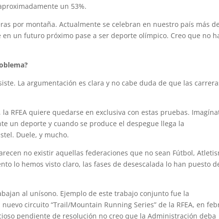
, aproximadamente un 53%.
rreras por montaña. Actualmente se celebran en nuestro país más d
 en un futuro próximo pase a ser deporte olímpico. Creo que no h
roblema?
asiste. La argumentación es clara y no cabe duda de que las carrera
, la RFEA quiere quedarse en exclusiva con estas pruebas. Imagína
nte un deporte y cuando se produce el despegue llega la
stel. Duele, y mucho.
ecen no existir aquellas federaciones que no sean Fútbol, Atleti
ento lo hemos visto claro, las fases de desescalada lo han puesto d
bajan al unísono. Ejemplo de este trabajo conjunto fue la
nuevo circuito “Trail/Mountain Running Series” de la RFEA, en feb
cioso pendiente de resolución no creo que la Administración deba