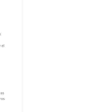
e
 el
ras
ros