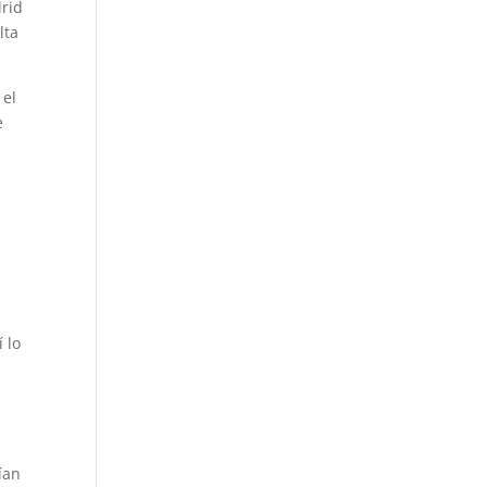
rid
lta
 el
e
 lo
s
ían