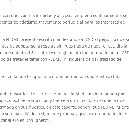
s con que, con nocturnidad y alevosía, en pleno confinamiento, se
iones de atletismo gravemente perjudicial para los intereses de
e la FEDME presentó escrito manifestando al CSD el perjuicio que s
ntes de adoptarse la resolución. Pues nada de nada, el CSD dio la
ue presentado el 8 de abril y el reglamento fue aprobado por el CSD
po de tratar el tema con FEDME, ni siquiera de dar traslado del
smo, en la que los que tienen que perder son deportistas, clubs,
ad de buscarlas. Lo cierto es que desde Atletismo han optado por
mpo consolide la situación y fuerce a un acuerdo en el que la que
ermada en sus huestes, en este caso “suponen” que FEDME. Mient
o ven más allá de la siguiente prueba y que por un puñado de eu
caballero es Don Dinero”.