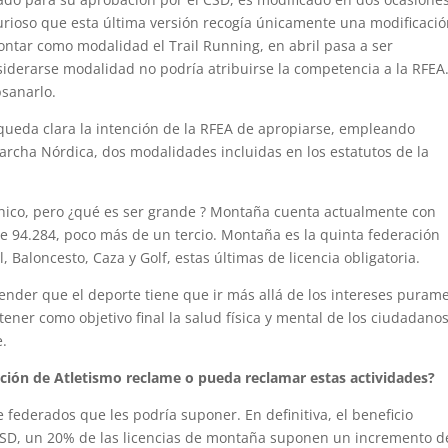
curioso que esta última versión recogía únicamente una modificaci
ntar como modalidad el Trail Running, en abril pasa a ser
iderarse modalidad no podría atribuirse la competencia a la RFEA
bsanarlo.
ueda clara la intención de la RFEA de apropiarse, empleando
archa Nórdica, dos modalidades incluidas en los estatutos de la
chico, pero ¿qué es ser grande ? Montaña cuenta actualmente con
e 94.284, poco más de un tercio. Montaña es la quinta federación
 Baloncesto, Caza y Golf, estas últimas de licencia obligatoria.
ender que el deporte tiene que ir más allá de los intereses puram
ner como objetivo final la salud física y mental de los ciudadanos
e.
ación de Atletismo reclame o pueda reclamar estas actividades?
federados que les podría suponer. En definitiva, el beneficio
CSD, un 20% de las licencias de montaña suponen un incremento d