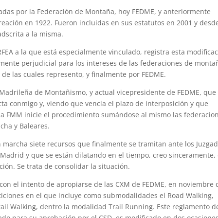
iadas por la Federación de Montaña, hoy FEDME, y anteriormente
eación en 1922. Fueron incluidas en sus estatutos en 2001 y desd
adscrita a la misma.
 RFEA a la que está especialmente vinculado, registra esta modifica
emente perjudicial para los intereses de las federaciones de monta
eis de las cuales represento, y finalmente por FEDME.
n Madrileña de Montañismo, y actual vicepresidente de FEDME, que
a conmigo y, viendo que vencía el plazo de interposición y que
la FMM inicie el procedimiento sumándose al mismo las federacio
ncha y Baleares.
 marcha siete recursos que finalmente se tramitan ante los Juzga
 Madrid y que se están dilatando en el tiempo, creo sinceramente,
ión. Se trata de consolidar la situación.
EA con el intento de apropiarse de las CXM de FEDME, en noviembre 
ciones en el que incluye como submodalidades el Road Walking,
rail Walking, dentro la modalidad Trail Running. Este reglamento d
ado para su aprobación por el CSD, es modificado en dos ocasione