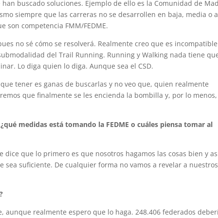
han buscado soluciones. Ejemplo de ello es la Comunidad de Mad
smo siempre que las carreras no se desarrollen en baja, media o a
 que son competencia FMM/FEDME.
 pues no sé cómo se resolverá. Realmente creo que es incompatible
/submodalidad del Trail Running. Running y Walking nada tiene qu
nar. Lo diga quien lo diga. Aunque sea el CSD.
 que tener es ganas de buscarlas y no veo que, quien realmente
eremos que finalmente se les encienda la bombilla y, por lo menos,
e, ¿qué medidas está tomando la FEDME o cuáles piensa tomar al
e dice que lo primero es que nosotros hagamos las cosas bien y así
 sea suficiente. De cualquier forma no vamos a revelar a nuestro
?
aríe, aunque realmente espero que lo haga. 248.406 federados deber