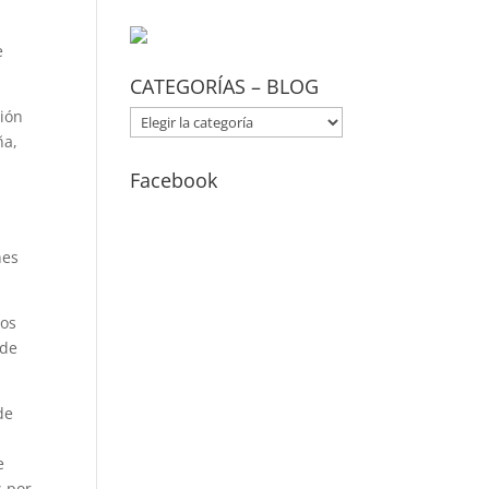
e
CATEGORÍAS – BLOG
ción
CATEGORÍAS
ña,
–
BLOG
Facebook
nes
dos
 de
de
e
s por