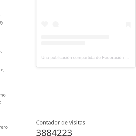
e
ay
s
Una publicación compartida de Federación Montañismo Tenerife (@federacion_montanismo_tenerife)
te,
smo
e
Contador de visitas
rero
3884223