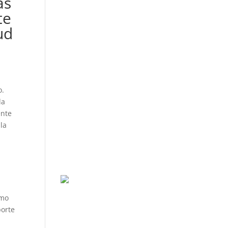
ás
te
ud
o.
da
ente
la
omo
porte