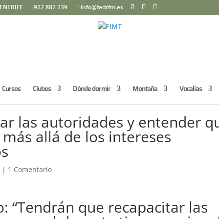
ENERIFE
922 882 239
info@fedtfm.es
Cursos
Clubes
Dónde dormir
Montaña
Vocalías
ar las autoridades y entender q
 más allá de los intereses
os
a
|
1 Comentario
 “Tendrán que recapacitar las