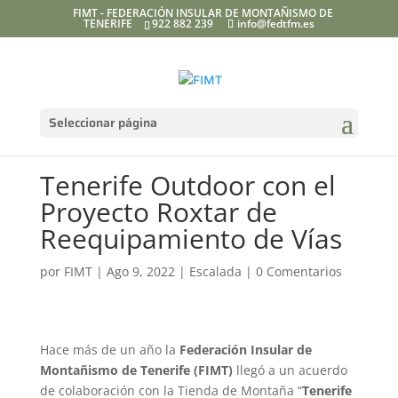
FIMT - FEDERACIÓN INSULAR DE MONTAÑISMO DE
TENERIFE
922 882 239
info@fedtfm.es
Seleccionar página
Tenerife Outdoor con el
Proyecto Roxtar de
Reequipamiento de Vías
por
FIMT
|
Ago 9, 2022
|
Escalada
|
0 Comentarios
Hace más de un año la
Federación Insular de
Montañismo de Tenerife (FIMT)
llegó a un acuerdo
de colaboración con la Tienda de Montaña “
Tenerife