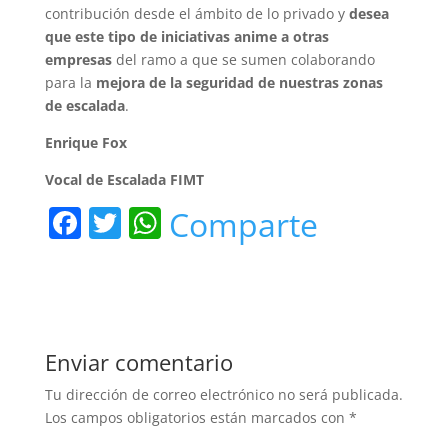
contribución desde el ámbito de lo privado y
desea
que este tipo de iniciativas anime a otras
empresas
del ramo a que se sumen colaborando
para la
mejora de la seguridad de nuestras zonas
de escalada
.
Enrique Fox
Vocal de Escalada FIMT
F
T
W
Comparte
a
w
h
c
itt
at
e
er
s
b
A
Enviar comentario
o
p
Tu dirección de correo electrónico no será publicada.
o
p
Los campos obligatorios están marcados con
*
k