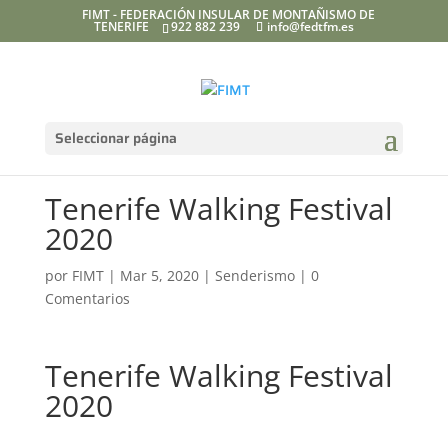
FIMT - FEDERACIÓN INSULAR DE MONTAÑISMO DE
TENERIFE
922 882 239
info@fedtfm.es
Seleccionar página
Tenerife Walking Festival
2020
por
FIMT
|
Mar 5, 2020
|
Senderismo
|
0
Comentarios
Tenerife Walking Festival
2020