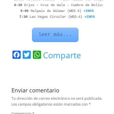
8:30
 Erjos - Cruz de Gala - Cumbre de Bolico - Ma
9:00 
Malpaís de Güimar (WED-3)
+INFO
7:30
 Las Vegas Circular (WED-4) 
+INFO
leer más...
F
T
W
Comparte
a
w
h
c
itt
at
e
er
s
b
A
Enviar comentario
o
p
Tu dirección de correo electrónico no será publicada.
o
p
Los campos obligatorios están marcados con
*
k
Comentario
*