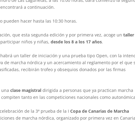
eandro de Las Lagunetas, a las 10:00 horas, dará comienzo la segun
 encontrará a continuación.
lo pueden hacer hasta las 10:30 horas.
iación, que esta segunda edición y por primera vez, acoge un
taller
 participar niños y niñas,
desde los 8 a los 17 años
.
habrá un taller de iniciación y una prueba tipo Open, con la inten
iva de marcha nórdica y un acercamiento al reglamento por el que 
sificadas, recibirán trofeo y obsequios donados por las firmas
á una
clase magistral
dirigida a personas que ya practican marcha
 compiten tanto en las competiciones nacionales como autonómica
celebración de la 3ª prueba de la I
Copa de Canarias de Marcha
eticiones de marcha nórdica, organizado por primera vez en Canaria