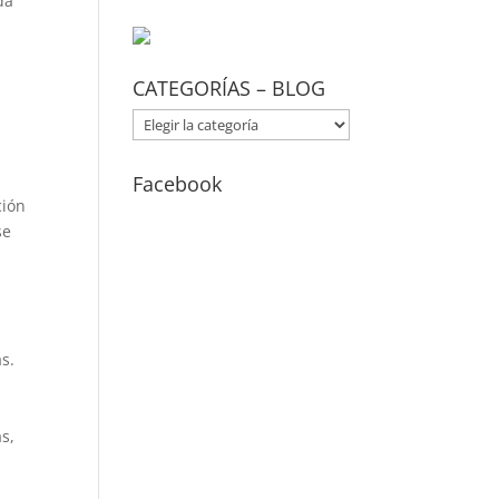
da
CATEGORÍAS – BLOG
CATEGORÍAS
–
BLOG
Facebook
ción
se
s.
s,