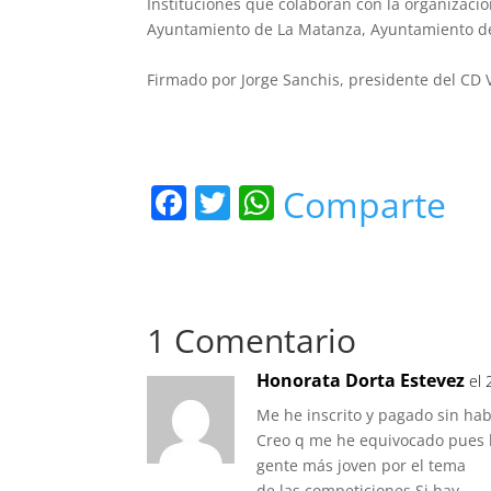
Instituciones que colaboran con la organizaci
Ayuntamiento de La Matanza, Ayuntamiento de
Firmado por Jorge Sanchis, presidente del CD 
F
T
W
Comparte
a
w
h
c
itt
at
e
er
s
1 Comentario
b
A
o
p
Honorata Dorta Estevez
el 
o
p
Me he inscrito y pagado sin hab
k
Creo q me he equivocado pues l
gente más joven por el tema
de las competiciones.Si hay