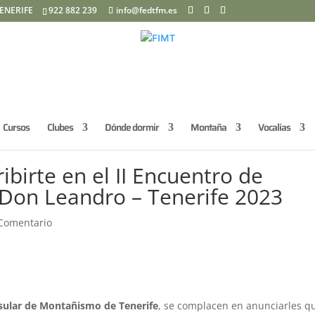
ENERIFE
922 882 239
info@fedtfm.es
Cursos
Clubes
Dónde dormir
Montaña
Vocalías
ibirte en el II Encuentro de
Don Leandro – Tenerife 2023
Comentario
sular de Montañismo de Tenerife
, se complacen en anunciarles q