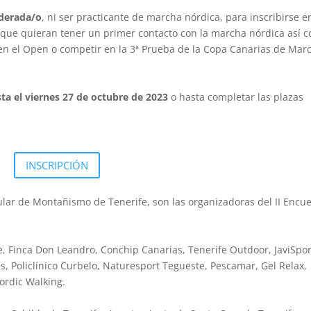
ederada/o
, ni ser practicante de marcha nórdica, para inscribirse e
s que quieran tener un primer contacto con la marcha nórdica así 
r en el Open o competir en la 3ª Prueba de la Copa Canarias de Mar
ta el viernes 27 de octubre de 2023
o hasta completar las plazas
INSCRIPCIÓN
sular de Montañismo de Tenerife, son las organizadoras del II Encu
 Finca Don Leandro, Conchip Canarias, Tenerife Outdoor, JaviSpor
 Policlínico Curbelo, Naturesport Tegueste, Pescamar, Gel Relax,
ordic Walking.