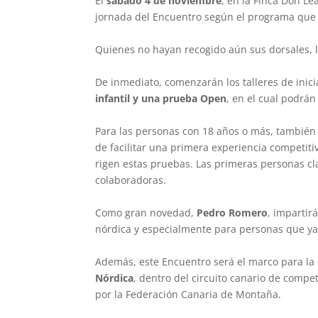
El
sábado 4 de noviembre
, en la Finca Don L
jornada del Encuentro según el programa que
Quienes no hayan recogido aún sus dorsales, 
De inmediato, comenzarán los talleres de inic
infantil y una prueba Open
, en el cual podrán
Para las personas con 18 años o más, también 
de facilitar una primera experiencia competit
rigen estas pruebas. Las primeras personas cla
colaboradoras.
Como gran novedad,
Pedro Romero
, impartir
nórdica y especialmente para personas que ya
Además, este Encuentro será el marco para la 
Nórdica
, dentro del circuito canario de comp
por la Federación Canaria de Montaña.