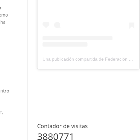
n
como
cha
Una publicación compartida de Federación Montañismo Tenerife (@federacion_montanismo_tenerife)
entro
t,
Contador de visitas
3880771