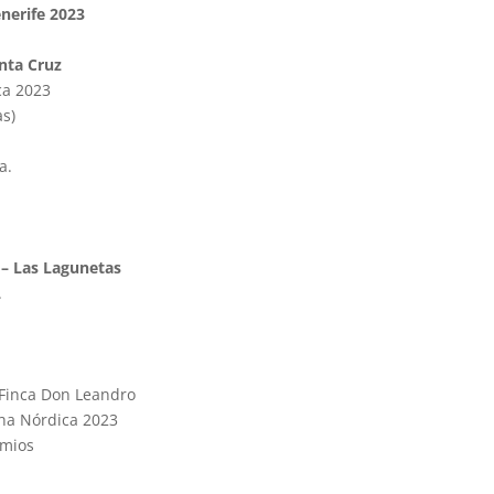
nerife 2023
nta Cruz
ca 2023
as)
a.
– Las Lagunetas
.
 Finca Don Leandro
cha Nórdica 2023
emios