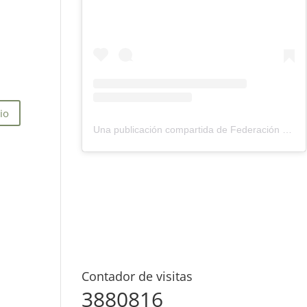
Una publicación compartida de Federación Montañismo Tenerife (@federacion_montanismo_tenerife)
Contador de visitas
3880816