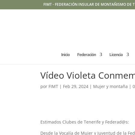
FIMT - FEDERACIÓN INSULAR DE MONTAÑISMO DE T
Inicio
Federación
Licencia
Vídeo Violeta Conmem
por
FIMT
|
Feb 29, 2024
|
Mujer y montaña
|
0
Estimados Clubes de Tenerife y Federad@s:
Desde la Vocalía de Mujer y Juventud de la Fe