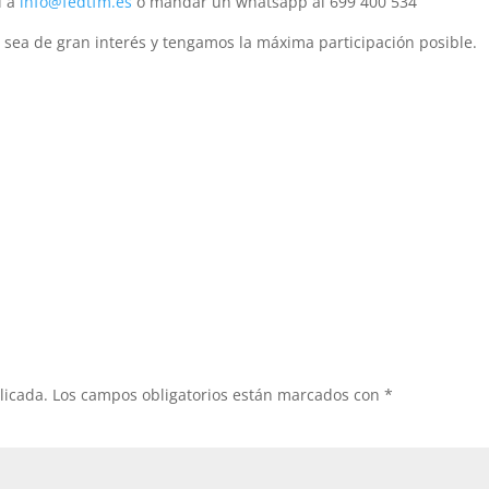
l a
info@fedtfm.es
o mandar un whatsapp al 699 400 534
sea de gran interés y tengamos la máxima participación posible.
licada.
Los campos obligatorios están marcados con
*