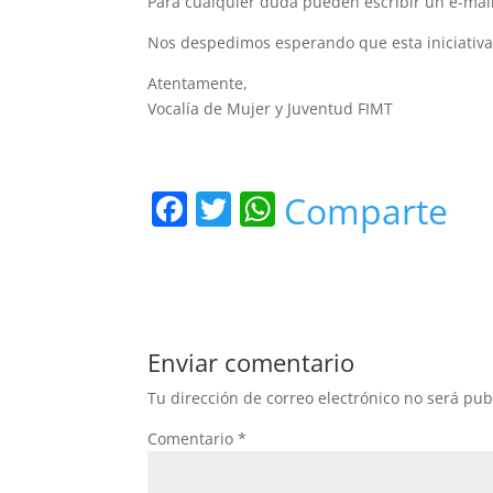
Para cualquier duda pueden escribir un e-mai
Nos despedimos esperando que esta iniciativa 
Atentamente,
Vocalía de Mujer y Juventud FIMT
F
T
W
Comparte
a
w
h
c
itt
at
e
er
s
b
A
Enviar comentario
o
p
Tu dirección de correo electrónico no será pub
o
p
Comentario
*
k