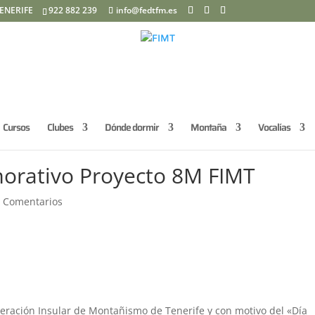
ENERIFE
922 882 239
info@fedtfm.es
Cursos
Clubes
Dónde dormir
Montaña
Vocalías
orativo Proyecto 8M FIMT
 Comentarios
deración Insular de Montañismo de Tenerife y con motivo del «Día