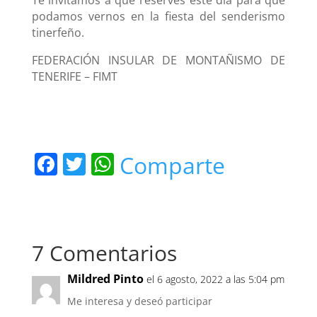
Te invitamos a que reserves este día para que
podamos vernos en la fiesta del senderismo
tinerfeño.
FEDERACIÓN INSULAR DE MONTAÑISMO DE
TENERIFE – FIMT
F
T
W
Comparte
a
w
h
c
itt
at
e
er
s
7 Comentarios
b
A
o
p
Mildred Pinto
el 6 agosto, 2022 a las 5:04 pm
o
p
Me interesa y deseó participar