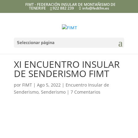
FIMT - FEDERACIÓN INSULAR DE MONTAÑISMO DE
TENERIFE
922 882 239
info@fedtfm.es
Seleccionar página
XI ENCUENTRO INSULAR
DE SENDERISMO FIMT
por
FIMT
|
Ago 5, 2022
|
Encuentro Insular de
Senderismo
,
Senderismo
|
7 Comentarios