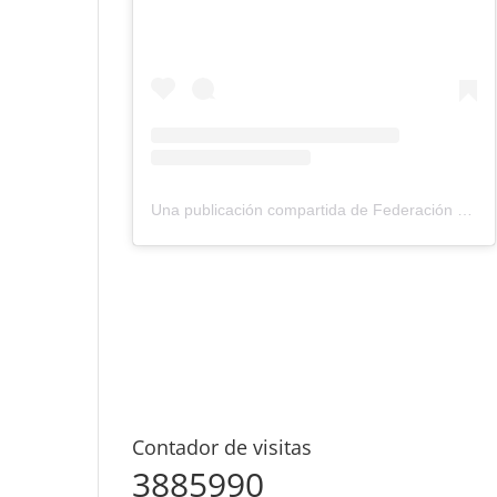
Una publicación compartida de Federación Montañismo Tenerife (@federacion_montanismo_tenerife)
Contador de visitas
3885990