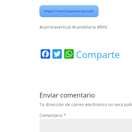
https://conchipcanarias.com
#carreravertical #candelaria #fimt
F
T
W
Comparte
a
w
h
c
itt
at
e
er
s
b
A
Enviar comentario
o
p
Tu dirección de correo electrónico no será pub
o
p
Comentario
*
k