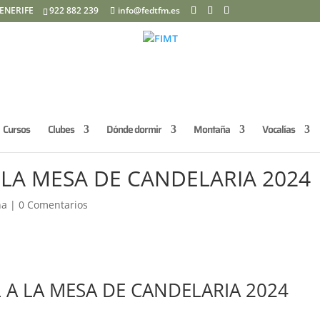
ENERIFE
922 882 239
info@fedtfm.es
Cursos
Clubes
Dónde dormir
Montaña
Vocalías
A LA MESA DE CANDELARIA 2024
ña
|
0 Comentarios
L A LA MESA DE CANDELARIA 2024