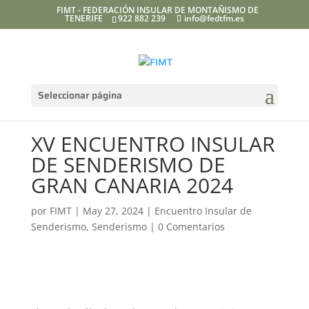
FIMT - FEDERACIÓN INSULAR DE MONTAÑISMO DE
TENERIFE
922 882 239
info@fedtfm.es
Seleccionar página
XV ENCUENTRO INSULAR
DE SENDERISMO DE
GRAN CANARIA 2024
por
FIMT
|
May 27, 2024
|
Encuentro Insular de
Senderismo
,
Senderismo
|
0 Comentarios