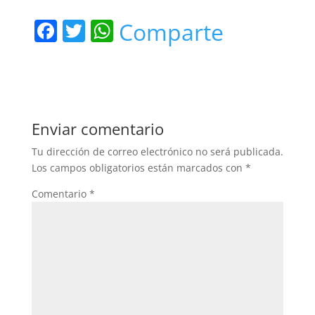
F
T
W
Comparte
a
w
h
c
itt
at
e
er
s
b
A
Enviar comentario
o
p
Tu dirección de correo electrónico no será publicada.
o
p
Los campos obligatorios están marcados con
*
k
Comentario
*