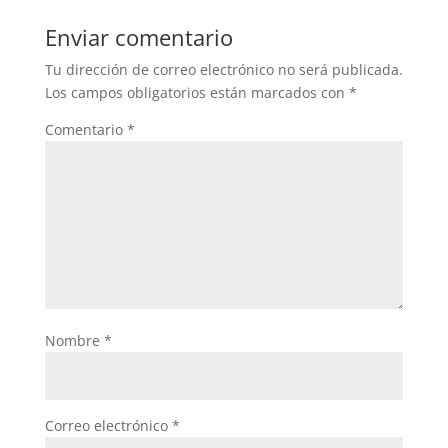
b
A
Enviar comentario
o
p
Tu dirección de correo electrónico no será publicada.
o
p
Los campos obligatorios están marcados con
*
k
Comentario
*
Nombre
*
Correo electrónico
*