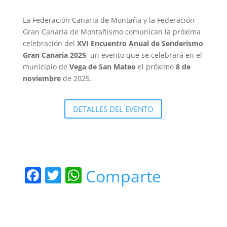
La Federación Canaria de Montaña y la Federación
Gran Canaria de Montañísmo comunican la próxima
celebración del
XVI Encuentro Anual de Senderismo
Gran Canaria 2025
, un evento que se celebrará en el
municipio de
Vega de San Mateo
el próximo
8 de
noviembre
de 2025.
DETALLES DEL EVENTO
F
T
W
Comparte
a
w
h
c
itt
at
e
er
s