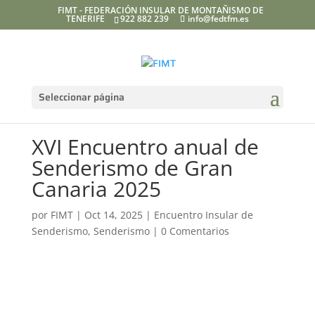
FIMT - FEDERACIÓN INSULAR DE MONTAÑISMO DE
TENERIFE
922 882 239
info@fedtfm.es
Seleccionar página
XVI Encuentro anual de
Senderismo de Gran
Canaria 2025
por
FIMT
|
Oct 14, 2025
|
Encuentro Insular de
Senderismo
,
Senderismo
|
0 Comentarios