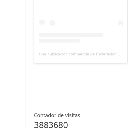
Una publicación compartida de Federación Montañismo Tenerife (@federacion_montanismo_tenerife)
Contador de visitas
3883680