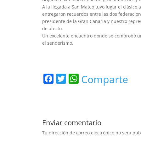
A la llegada a San Mateo tuvo lugar el clásico
entregaron recuerdos entre las dos federacio
presidente de la Gran Canaria y nuestro repr
de afecto.
Un excelente encuentro donde se comprobó una
el senderismo.
F
T
W
Comparte
a
w
h
c
itt
at
e
er
s
b
A
Enviar comentario
o
p
Tu dirección de correo electrónico no será pub
o
p