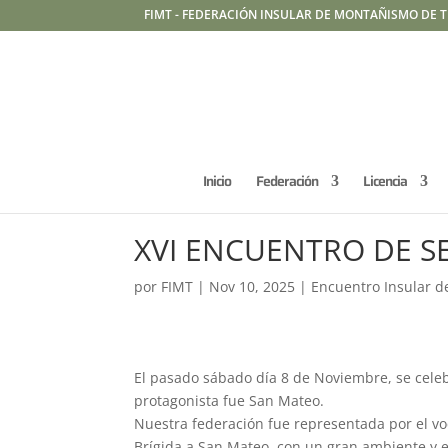
FIMT - FEDERACIÓN INSULAR DE MONTAÑISMO DE T
Inicio
Federación
Licencia
XVI ENCUENTRO DE S
por
FIMT
|
Nov 10, 2025
|
Encuentro Insular 
El pasado sábado día 8 de Noviembre, se cele
protagonista fue San Mateo.
Nuestra federación fue representada por el voc
Brígida a San Mateo, con un gran ambiente y e