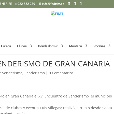
ENERIFE
922 882 239
info@fedtfm.es
Cursos
Clubes
Dónde dormir
Montaña
Vocalías
ENDERISMO DE GRAN CANARIA
de Senderismo
,
Senderismo
|
0 Comentarios
bró en Gran Canaria el XVI Encuentro de Senderismo, el municipio
al de clubes y eventos Luis Villegas; realizó la ruta 8 desde Santa
xcelentes guías.