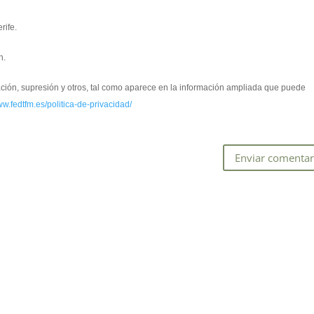
rife.
n.
cación, supresión y otros, tal como aparece en la información ampliada que puede
ww.fedtfm.es/politica-de-privacidad/
*