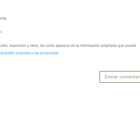
rife.
n.
cación, supresión y otros, tal como aparece en la información ampliada que puede
ww.fedtfm.es/politica-de-privacidad/
*