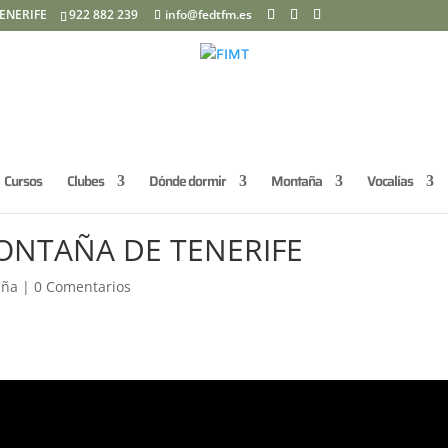
ENERIFE
922 882 239
info@fedtfm.es
Cursos
Clubes
Dónde dormir
Montaña
Vocalías
MONTAÑA DE TENERIFE
aña
|
0 Comentarios