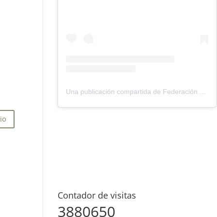
Una publicación compartida de Federación Montañismo Tenerife (@federacion_montanismo_tenerife)
Contador de visitas
3880650