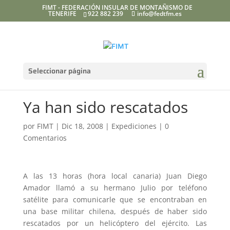
FIMT - FEDERACIÓN INSULAR DE MONTAÑISMO DE
TENERIFE
922 882 239
info@fedtfm.es
Seleccionar página
Ya han sido rescatados
por
FIMT
|
Dic 18, 2008
|
Expediciones
|
0
Comentarios
A las 13 horas (hora local canaria) Juan Diego
Amador llamó a su hermano Julio por teléfono
satélite para comunicarle que se encontraban en
una base militar chilena, después de haber sido
rescatados por un helicóptero del ejército. Las