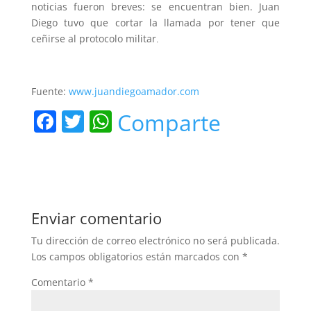
noticias fueron breves: se encuentran bien. Juan
Diego tuvo que cortar la llamada por tener que
ceñirse al protocolo militar
.
Fuente:
www.juandiegoamador.com
F
T
W
Comparte
a
w
h
c
itt
at
e
er
s
b
A
Enviar comentario
o
p
Tu dirección de correo electrónico no será publicada.
o
p
Los campos obligatorios están marcados con
*
k
Comentario
*