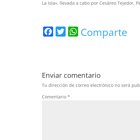
La Isla», llevada a cabo por Cesáreo Tejedor, P
F
T
W
Comparte
a
w
h
c
itt
at
e
er
s
b
A
Enviar comentario
o
p
Tu dirección de correo electrónico no será pub
o
p
Comentario
*
k