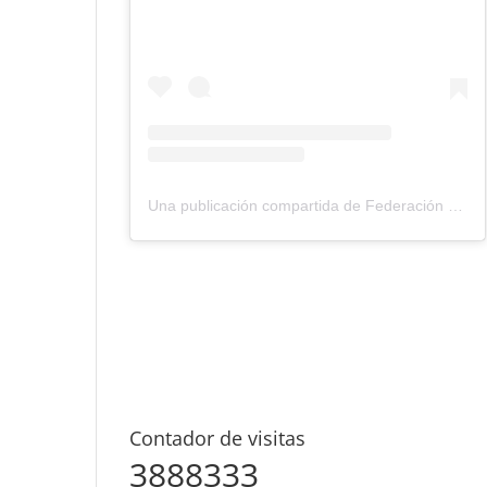
Una publicación compartida de Federación Montañismo Tenerife (@federacion_montanismo_tenerife)
Contador de visitas
3888333