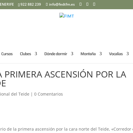
ENERIFE
922 882 239
info@fedtfm.es
Cursos
Clubes
Dónde dormir
Montaña
Vocalías
A PRIMERA ASCENSIÓN POR LA
DE
ional del Teide
|
0 Comentarios
rio de la primera ascensión por la cara norte del Teide, «Corredor