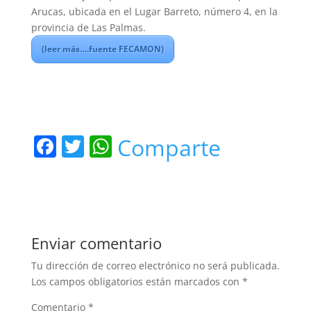
Arucas, ubicada en el Lugar Barreto, número 4, en la
provincia de Las Palmas.
(leer más….fuente FECAMON)
F
T
W
Comparte
a
w
h
c
itt
at
e
er
s
b
A
Enviar comentario
o
p
Tu dirección de correo electrónico no será publicada.
o
p
Los campos obligatorios están marcados con
*
k
Comentario
*