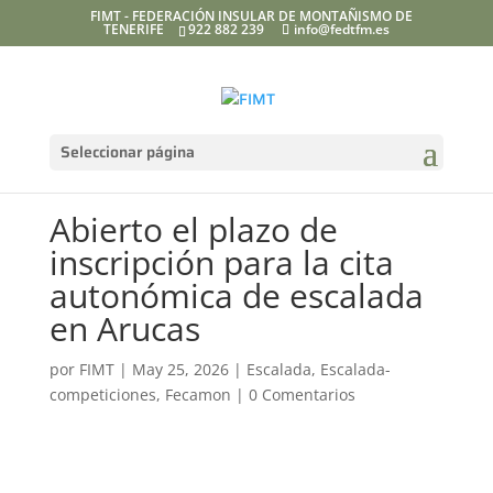
FIMT - FEDERACIÓN INSULAR DE MONTAÑISMO DE
TENERIFE
922 882 239
info@fedtfm.es
Seleccionar página
Abierto el plazo de
inscripción para la cita
autonómica de escalada
en Arucas
por
FIMT
|
May 25, 2026
|
Escalada
,
Escalada-
competiciones
,
Fecamon
|
0 Comentarios