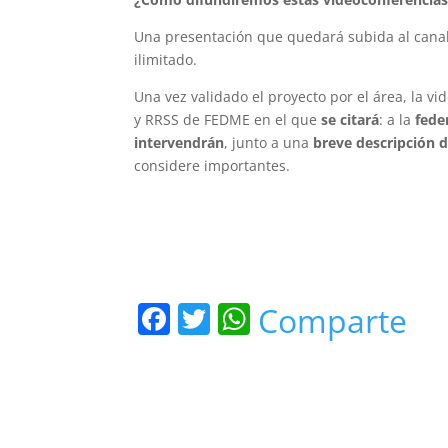
Una presentación que quedará subida al cana
ilimitado.
Una vez validado el proyecto por el área, la v
y RRSS de FEDME en el que
se citará
: a la
fede
intervendrán
, junto a una
breve descripción d
considere importantes.
F
T
W
Comparte
a
w
h
c
itt
at
e
er
s
b
A