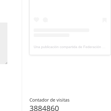
Una publicación compartida de Federación Montañismo Tenerife (@federacion_montanismo_tenerife)
Contador de visitas
3884860