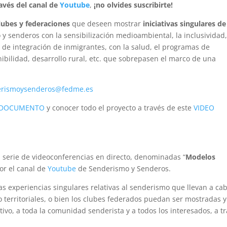
avés del canal de
Youtube
,
¡no olvides suscribirte!
clubes y federaciones
que deseen mostrar
iniciativas singulares de
y senderos con la sensibilización medioambiental, la inclusividad,
 de integración de inmigrantes, con la salud, el programas de
bilidad, desarrollo rural, etc. que sobrepasen el marco de una
erismoysenderos@fedme.es
DOCUMENTO
y conocer todo el proyecto a través de este
VIDEO
 serie de videoconferencias en directo, denominadas “
Modelos
por el canal de
Youtube
de Senderismo y Senderos.
 experiencias singulares relativas al senderismo que llevan a ca
 territoriales, o bien los clubes federados puedan ser mostradas y
vo, a toda la comunidad senderista y a todos los interesados, a t