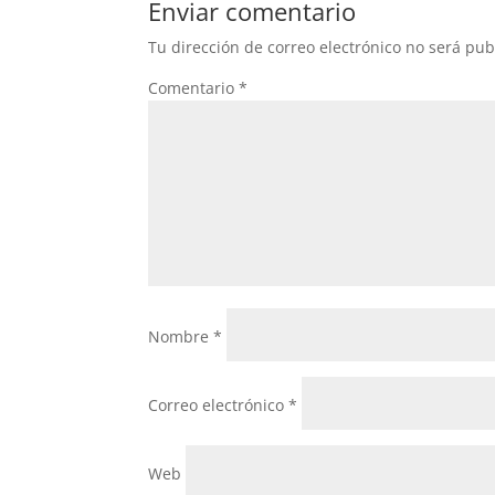
Enviar comentario
o
p
Tu dirección de correo electrónico no será pub
o
p
Comentario
*
k
Nombre
*
Correo electrónico
*
Web