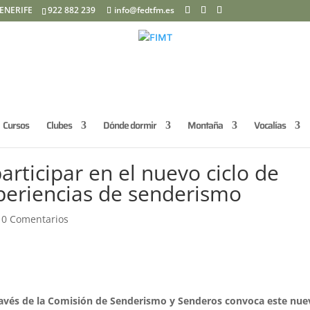
ENERIFE
922 882 239
info@fedtfm.es
Cursos
Clubes
Dónde dormir
Montaña
Vocalías
articipar en el nuevo ciclo de
periencias de senderismo
|
0 Comentarios
través de la Comisión de Senderismo y Senderos convoca este nu