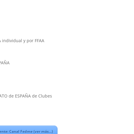
ndividual y por FFAA
SPAÑA
NATO de ESPAÑA de Clubes
ente: Canal Fedme (ver más…)