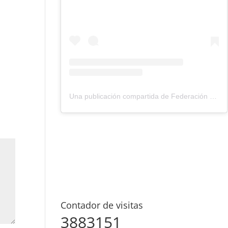
Una publicación compartida de Federación Montañismo Tenerife (@federacion_montanismo_tenerife)
Contador de visitas
3883151