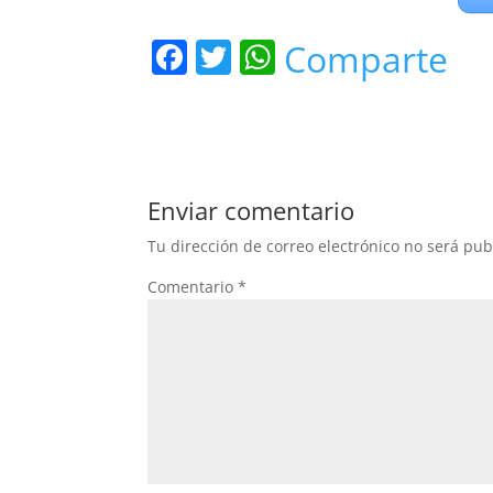
F
T
W
Comparte
a
w
h
c
itt
at
e
er
s
b
A
Enviar comentario
o
p
Tu dirección de correo electrónico no será pub
o
p
Comentario
*
k