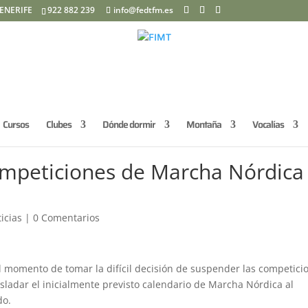
ENERIFE
922 882 239
info@fedtfm.es
Cursos
Clubes
Dónde dormir
Montaña
Vocalías
ompeticiones de Marcha Nórdica
icias
|
0 Comentarios
 momento de tomar la difícil decisión de suspender las competici
rasladar el inicialmente previsto calendario de Marcha Nórdica al
do.