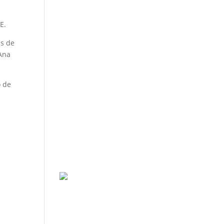
,
E.
es de
 Ana
o de