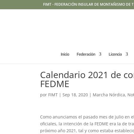
FIMT - FEDERACIÓN INSULAR DE MONTAÑISMO DE T
Inicio
Federación
Licencia
Calendario 2021 de c
FEDME
por
FIMT
|
Sep 18, 2020
|
Marcha Nórdica
,
Not
Como anunciamos el pasado mes de julio en el
oficiales, la intención de la FEDME era la de t
próximo año 2021, tal y como estaba estableci