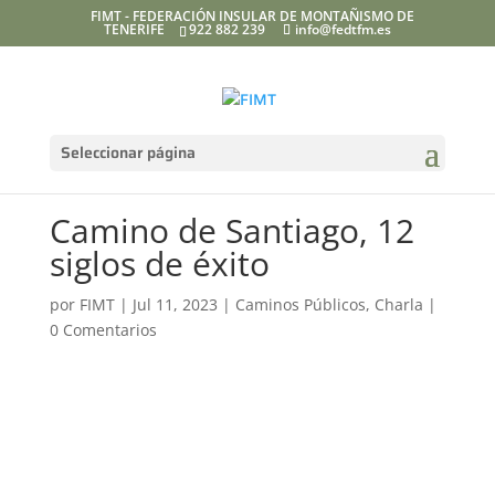
FIMT - FEDERACIÓN INSULAR DE MONTAÑISMO DE
TENERIFE
922 882 239
info@fedtfm.es
Seleccionar página
Camino de Santiago, 12
siglos de éxito
por
FIMT
|
Jul 11, 2023
|
Caminos Públicos
,
Charla
|
0 Comentarios