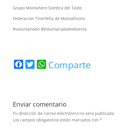
Grupo Montañero Sombra del Teide
Federación Tinerfeña de Montañismo
#voluntariado #VoluntariadoAmbienta
F
T
W
Comparte
a
w
h
c
itt
at
e
er
s
b
A
Enviar comentario
o
p
Tu dirección de correo electrónico no será publicada.
o
p
Los campos obligatorios están marcados con
*