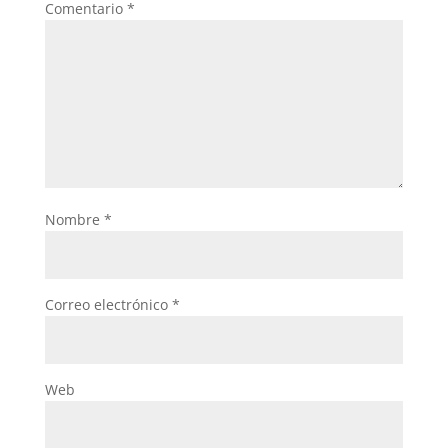
k
Comentario
*
Nombre
*
Correo electrónico
*
Web