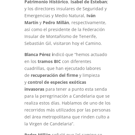
Patrimonio Histórico
,
Isabel de Esteban
;
y los directores insulares de Seguridad y
Emergencias y Medio Natural,
Iván
Martín
y
Pedro Millán
, respectivamente,
así como el presidente de la Federación
Insular de Montañismo de Tenerife,
Sebastián Gil, visitaron hoy el Camino.
Blanca Pérez i
ndicó que “hemos actuado
en los
tramos BIC
con diferentes
cuadrillas, que han ejecutado labores
de
recuperación del firme
y limpieza
y
control de especies exóticas
invasoras
para tener a punto esta senda
para la peregrinación a Candelaria que se
realiza estos días. Hablamos de uno de los
recorridos más utilizados por las personas
del área metropolitana que rinden culto a
la Virgen de Candelaria”.
Pedro Millán
señaló que “el camino se