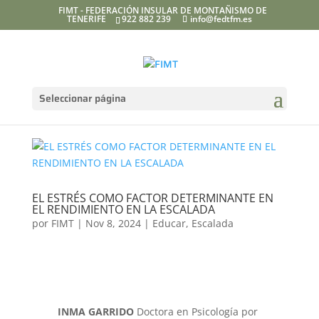
FIMT - FEDERACIÓN INSULAR DE MONTAÑISMO DE
TENERIFE
922 882 239
info@fedtfm.es
Seleccionar página
EL ESTRÉS COMO FACTOR DETERMINANTE EN
EL RENDIMIENTO EN LA ESCALADA
por
FIMT
|
Nov 8, 2024
|
Educar
,
Escalada
INMA GARRIDO
Doctora en Psicología por