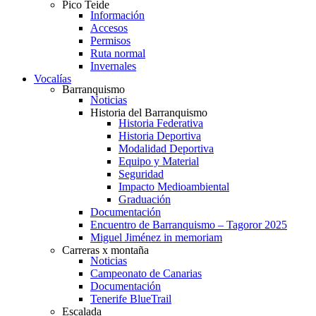
Pico Teide
Información
Accesos
Permisos
Ruta normal
Invernales
Vocalías
Barranquismo
Noticias
Historia del Barranquismo
Historia Federativa
Historia Deportiva
Modalidad Deportiva
Equipo y Material
Seguridad
Impacto Medioambiental
Graduación
Documentación
Encuentro de Barranquismo – Tagoror 2025
Miguel Jiménez in memoriam
Carreras x montaña
Noticias
Campeonato de Canarias
Documentación
Tenerife BlueTrail
Escalada