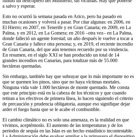
fundió un helicóptero del Ministerio, sin víctimas. Hay que ponerse
a salvo y esperar.
Esto no ocurrió la semana pasada en Arico, pero ha pasado en
muchas ocasiones y volverá a pasar. Por citar algunas: en 2006, en
El Hierro; en 2007, en Tenerife y en Gran Canaria; en 2009, en La
Palma, y en 2012, en La Gomera; en 2016 –otra vez– en La Palma,
donde falleció un agente forestal; un año después le vuelve a tocar a
Gran Canaria y fallece otra persona; y, en 2019, el reciente incendio
de Gran Canaria, del que aún tenemos recuerdo por su virulencia.
En resumen, en el siglo XXI se han producido un total de 14
grandes incendios en Canarias, para totalizar más de 55.000
hectáreas quemadas.
Sin embargo, también hay que subrayar que lo más importante no es
que se quemen los pinos, sino que no haya víctimas mortales.
Ninguna vida vale 1.000 hectáreas de monte quemado. Me consta
que este principio está en la cabeza de los técnicos y que cuando
retiran a los efectivos de primera línea, lo hacen siguiendo el criterio
de precaución y prudencia obligatoria, aunque eso signifique dejar
arder el fuego hasta que se le acabe el combustible.
El cambio climático no es solo una amenaza, es la realidad en que
vivimos, aceptémoslo. El aumento de las temperaturas y de los
periodos de sequía en las Islas es un hecho estadístico incontestable.
La Administración debe evaluar ampliar a la primavera el dispositivo