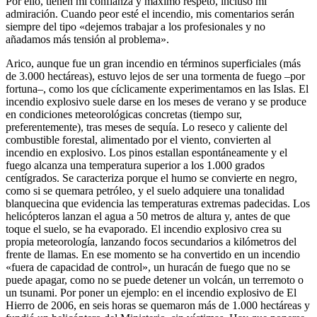
Por ello, tienen mi confianza y máximo respeto, incluso mi
admiración. Cuando peor esté el incendio, mis comentarios serán
siempre del tipo «dejemos trabajar a los profesionales y no
añadamos más tensión al problema».
Arico, aunque fue un gran incendio en términos superficiales (más
de 3.000 hectáreas), estuvo lejos de ser una tormenta de fuego –por
fortuna–, como los que cíclicamente experimentamos en las Islas. El
incendio explosivo suele darse en los meses de verano y se produce
en condiciones meteorológicas concretas (tiempo sur,
preferentemente), tras meses de sequía. Lo reseco y caliente del
combustible forestal, alimentado por el viento, convierten al
incendio en explosivo. Los pinos estallan espontáneamente y el
fuego alcanza una temperatura superior a los 1.000 grados
centígrados. Se caracteriza porque el humo se convierte en negro,
como si se quemara petróleo, y el suelo adquiere una tonalidad
blanquecina que evidencia las temperaturas extremas padecidas. Los
helicópteros lanzan el agua a 50 metros de altura y, antes de que
toque el suelo, se ha evaporado. El incendio explosivo crea su
propia meteorología, lanzando focos secundarios a kilómetros del
frente de llamas. En ese momento se ha convertido en un incendio
«fuera de capacidad de control», un huracán de fuego que no se
puede apagar, como no se puede detener un volcán, un terremoto o
un tsunami. Por poner un ejemplo: en el incendio explosivo de El
Hierro de 2006, en seis horas se quemaron más de 1.000 hectáreas y