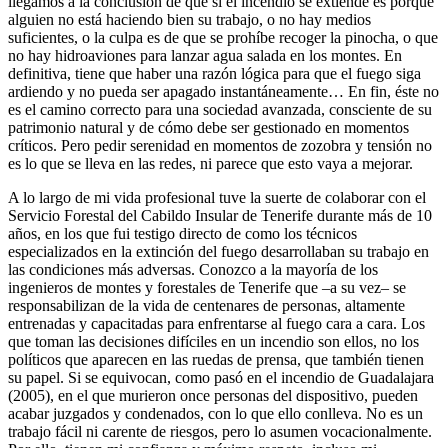
llegamos a la conclusión de que si el incendio se extiende es porque
alguien no está haciendo bien su trabajo, o no hay medios
suficientes, o la culpa es de que se prohíbe recoger la pinocha, o que
no hay hidroaviones para lanzar agua salada en los montes. En
definitiva, tiene que haber una razón lógica para que el fuego siga
ardiendo y no pueda ser apagado instantáneamente… En fin, éste no
es el camino correcto para una sociedad avanzada, consciente de su
patrimonio natural y de cómo debe ser gestionado en momentos
críticos. Pero pedir serenidad en momentos de zozobra y tensión no
es lo que se lleva en las redes, ni parece que esto vaya a mejorar.
A lo largo de mi vida profesional tuve la suerte de colaborar con el
Servicio Forestal del Cabildo Insular de Tenerife durante más de 10
años, en los que fui testigo directo de como los técnicos
especializados en la extinción del fuego desarrollaban su trabajo en
las condiciones más adversas. Conozco a la mayoría de los
ingenieros de montes y forestales de Tenerife que –a su vez– se
responsabilizan de la vida de centenares de personas, altamente
entrenadas y capacitadas para enfrentarse al fuego cara a cara. Los
que toman las decisiones difíciles en un incendio son ellos, no los
políticos que aparecen en las ruedas de prensa, que también tienen
su papel. Si se equivocan, como pasó en el incendio de Guadalajara
(2005), en el que murieron once personas del dispositivo, pueden
acabar juzgados y condenados, con lo que ello conlleva. No es un
trabajo fácil ni carente de riesgos, pero lo asumen vocacionalmente.