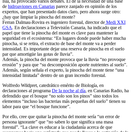
Isla, ha provocado varios debates. El de la necesidad de una base
de
hidroaviones en Canarias
parece zanjado en opinión de los
expertos, que han presentado datos claro, pero ahora surge otro:
¿hay que limpiar la pinocha del monte?
Ferran Dalmau-Rovira es ingeniero forestal, director de
Medi XXI
GSA
. En declaraciones a Televisión Canaria, ha indicado que el
papel que tiene la pinocha del monte es clave para mantener la
seguridad en el ecosistema: “En lugares donde puede haber mucha
pinocha, si se retira, el extracto de base del monte va a perder
intensidad. Es importante dejar una reserva de pinocha en el suelo
par que amortigüe las gotas de lluvia”.
Además, la pinocha del monte provoca que la lluvia “no provoque
erosión” y para que “su descomposición aporte nutrientes al suelo”.
Además, según señala el experto, la pinocha del monte tiene “una
intensidad limitada” dentro de un gran incendio forestal.
Wolfredo Wildpret, catedrático emérito de Biología, en
declaraciones al programa
De la noche al día
, en Canarias Radio, ha
defendido que el bosque “no solo son los pinos” sino todos los
elementos “incluso las bacterias más pequeñas del suelo” tienen su
labor para que “el bosque funcione”.
Por ello, cree que quitar la pinocha del monte sería “un error de
persona ignorante” que “no saben lo que significa una masa
forestal”. “La clave es educar a la ciudadanía acerca de que