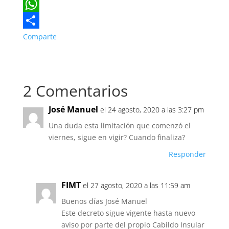
a
T
c
w
W
e
i
h
Comparte
b
t
a
o
t
t
2 Comentarios
o
e
s
k
r
A
José Manuel
el 24 agosto, 2020 a las 3:27 pm
p
Una duda esta limitación que comenzó el
p
viernes, sigue en vigir? Cuando finaliza?
Responder
FIMT
el 27 agosto, 2020 a las 11:59 am
Buenos días José Manuel
Este decreto sigue vigente hasta nuevo
aviso por parte del propio Cabildo Insular