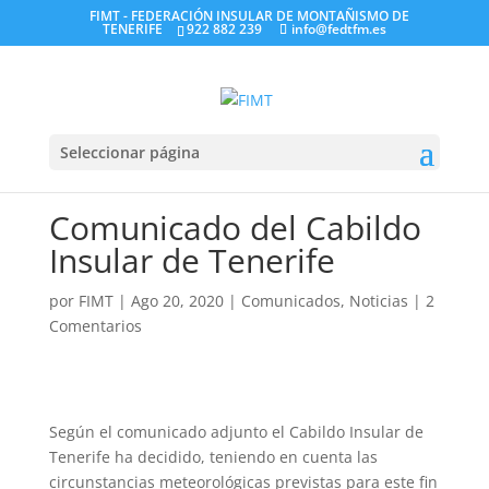
FIMT - FEDERACIÓN INSULAR DE MONTAÑISMO DE
TENERIFE
922 882 239
info@fedtfm.es
Seleccionar página
Comunicado del Cabildo
Insular de Tenerife
por
FIMT
|
Ago 20, 2020
|
Comunicados
,
Noticias
|
2
Comentarios
Según el comunicado adjunto el Cabildo Insular de
Tenerife ha decidido, teniendo en cuenta las
circunstancias meteorológicas previstas para este fin