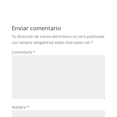
c
itt
at
e
er
s
b
A
Enviar comentario
o
p
Tu dirección de correo electrónico no será publicada.
o
p
Los campos obligatorios están marcados con
*
k
Comentario
*
Nombre
*