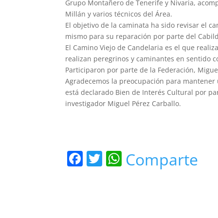
Grupo Montañero de Tenerife y Nivaria, acomp
Millán y varios técnicos del Área.
El objetivo de la caminata ha sido revisar el 
mismo para su reparación por parte del Cabil
El Camino Viejo de Candelaria es el que realiz
realizan peregrinos y caminantes en sentido co
Participaron por parte de la Federación, Migu
Agradecemos la preocupación para mantener u
está declarado Bien de Interés Cultural por pa
investigador Miguel Pérez Carballo.
F
T
W
Comparte
a
w
h
c
itt
at
e
er
s