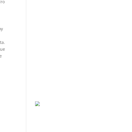
dro
oy
ta.
que
e