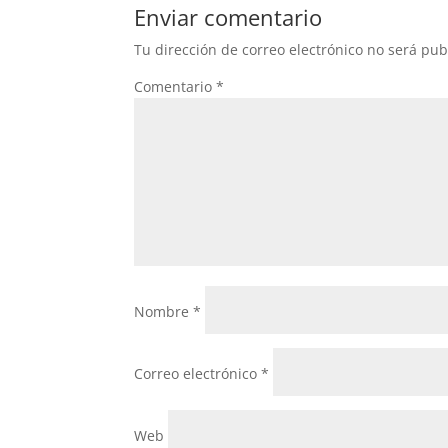
b
A
Enviar comentario
o
p
Tu dirección de correo electrónico no será pub
o
p
Comentario
*
k
Nombre
*
Correo electrónico
*
Web