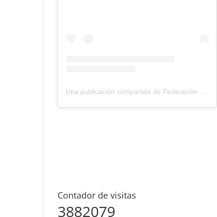
Una publicación compartida de Federación Montañismo Tenerife (@federacion_montanismo_tenerife)
Contador de visitas
3882079