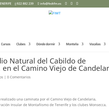
ENERIFE
922 882 239
info@fedtfm.es
Cursos
Clubes
Dónde dormir
Montaña
Vocalías
io Natural del Cabildo de
, en el Camino Viejo de Candelar
os
|
0 Comentarios
realizado una caminata por el Camino Viejo de Candelaria,
eración Insular de Montañismo de Tenerife y los clubes Monsecca,