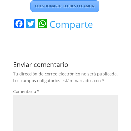
CUESTIONARIO CLUBES FECAMON
F
T
W
Comparte
a
w
h
c
itt
at
e
er
s
b
A
Enviar comentario
o
p
Tu dirección de correo electrónico no será publicada.
o
p
Los campos obligatorios están marcados con
*
k
Comentario
*