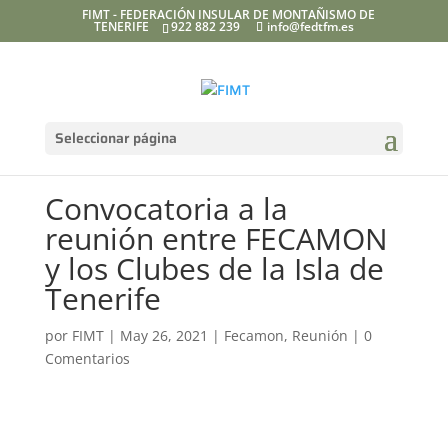
FIMT - FEDERACIÓN INSULAR DE MONTAÑISMO DE
TENERIFE
922 882 239
info@fedtfm.es
Seleccionar página
Convocatoria a la
reunión entre FECAMON
y los Clubes de la Isla de
Tenerife
por
FIMT
|
May 26, 2021
|
Fecamon
,
Reunión
|
0
Comentarios