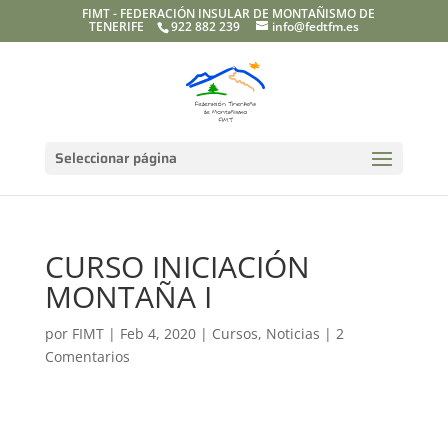
FIMT - FEDERACIÓN INSULAR DE MONTAÑISMO DE
TENERIFE
922 882 239
info@fedtfm.es
Seleccionar página
CURSO INICIACIÓN
MONTAÑA I
por
FIMT
|
Feb 4, 2020
|
Cursos
,
Noticias
|
2
Comentarios