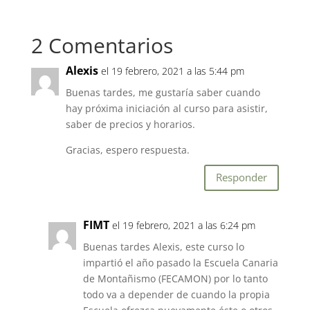
c
itt
at
e
er
s
2 Comentarios
b
A
o
p
Alexis
el 19 febrero, 2021 a las 5:44 pm
o
p
Buenas tardes, me gustaría saber cuando
k
hay próxima iniciación al curso para asistir,
saber de precios y horarios.
Gracias, espero respuesta.
Responder
FIMT
el 19 febrero, 2021 a las 6:24 pm
Buenas tardes Alexis, este curso lo
impartió el año pasado la Escuela Canaria
de Montañismo (FECAMON) por lo tanto
todo va a depender de cuando la propia