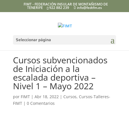
FIMT - FEDERACIÓN INSULAR DE MONTAÑISMO DE
TENERIFE
922 882 239
info@fedtfm.es
Seleccionar página
Cursos subvencionados
de Iniciación a la
escalada deportiva –
Nivel 1 – Mayo 2022
por
FIMT
|
Abr 18, 2022
|
Cursos
,
Cursos-Talleres-
FIMT
|
0 Comentarios