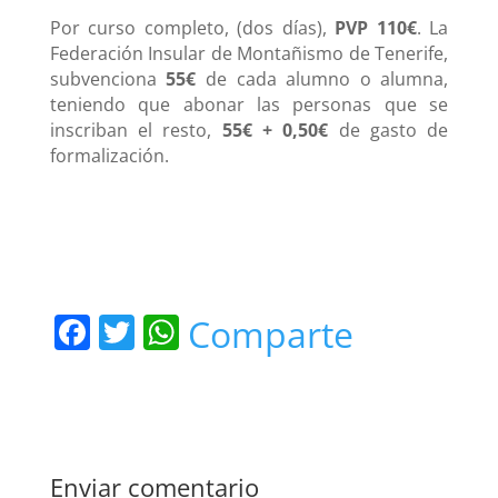
Por curso completo, (dos días),
PVP 110€
. La
Federación Insular de Montañismo de Tenerife,
subvenciona
55€
de cada alumno o alumna,
teniendo que abonar las personas que se
inscriban el resto,
55€ + 0,50€
de gasto de
formalización.
F
T
W
Comparte
a
w
h
c
itt
at
e
er
s
b
A
Enviar comentario