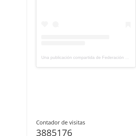
Una publicación compartida de Federación Montañismo Tenerife (@federacion_montanismo_tenerife)
Contador de visitas
3885176