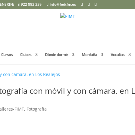
ENERIFE
922 882 239
info@fedtfm.es
Cursos
Clubes
Dónde dormir
Montaña
Vocalías
otografía con móvil y con cámara, en 
alleres-FIMT
,
Fotografía