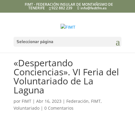
FIMT - FEDERACIÓN INSULAR DE MONTAÑISMO DE
TENERIFE
922 882 239
info@fedtfm.es
Seleccionar página
«Despertando
Conciencias». VI Feria del
Voluntariado de La
Laguna
por
FIMT
|
Abr 16, 2023
|
Federación
,
FIMT
,
Voluntariado
|
0 Comentarios