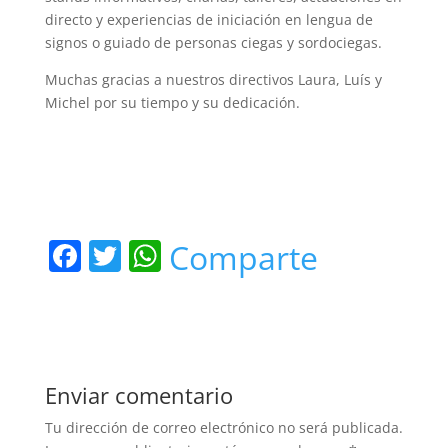
directo y experiencias de iniciación en lengua de
signos o guiado de personas ciegas y sordociegas.
Muchas gracias a nuestros directivos Laura, Luís y
Michel por su tiempo y su dedicación.
F
T
W
Comparte
a
w
h
c
itt
at
e
er
s
b
A
Enviar comentario
o
p
Tu dirección de correo electrónico no será publicada.
o
p