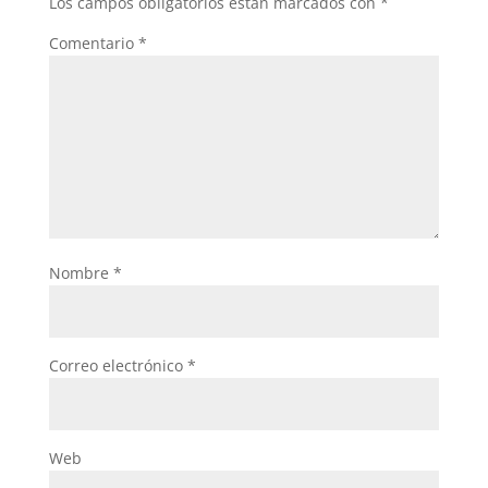
Los campos obligatorios están marcados con
*
k
Comentario
*
Nombre
*
Correo electrónico
*
Web