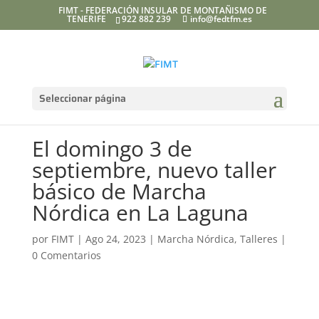
FIMT - FEDERACIÓN INSULAR DE MONTAÑISMO DE
TENERIFE
922 882 239
info@fedtfm.es
Seleccionar página
El domingo 3 de
septiembre, nuevo taller
básico de Marcha
Nórdica en La Laguna
por
FIMT
|
Ago 24, 2023
|
Marcha Nórdica
,
Talleres
|
0 Comentarios