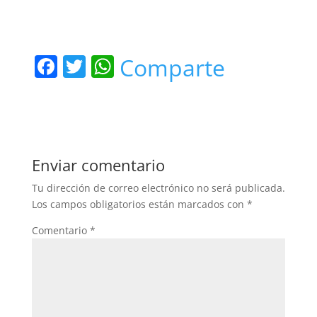
F
T
W
Comparte
a
w
h
c
itt
at
e
er
s
b
A
Enviar comentario
o
p
Tu dirección de correo electrónico no será publicada.
o
p
Los campos obligatorios están marcados con
*
k
Comentario
*