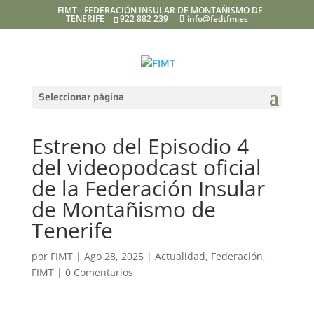
FIMT - FEDERACIÓN INSULAR DE MONTAÑISMO DE
TENERIFE
922 882 239
info@fedtfm.es
Seleccionar página
Estreno del Episodio 4
del videopodcast oficial
de la Federación Insular
de Montañismo de
Tenerife
por
FIMT
|
Ago 28, 2025
|
Actualidad
,
Federación
,
FIMT
|
0 Comentarios