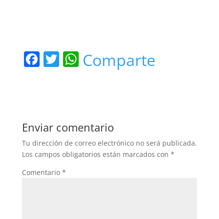
F
T
W
Comparte
a
w
h
c
itt
at
e
er
s
b
A
Enviar comentario
o
p
Tu dirección de correo electrónico no será publicada.
o
p
Los campos obligatorios están marcados con
*
k
Comentario
*