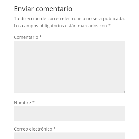
b
A
Enviar comentario
o
p
Tu dirección de correo electrónico no será publicada.
o
p
Los campos obligatorios están marcados con
*
k
Comentario
*
Nombre
*
Correo electrónico
*