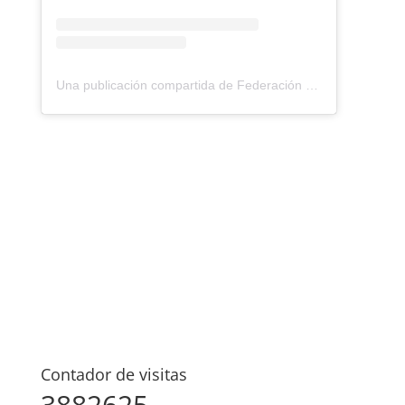
Una publicación compartida de Federación Montañismo Tenerife (@federacion_montanismo_tenerife)
Contador de visitas
3882625