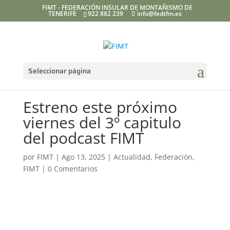
FIMT - FEDERACIÓN INSULAR DE MONTAÑISMO DE
TENERIFE
922 882 239
info@fedtfm.es
Seleccionar página
Estreno este próximo
viernes del 3º capitulo
del podcast FIMT
por
FIMT
|
Ago 13, 2025
|
Actualidad
,
Federación
,
FIMT
|
0 Comentarios