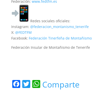
Federación:
www.fedtfm.es
Redes sociales oficiales:
Instagram:
@federacion_montanismo_tenerife
X:
@FEDTFM
Facebook:
Federación Tinerfeña de Montañismo
Federación Insular de Montañismo de Tenerife
F
T
W
Comparte
a
w
h
c
itt
at
e
er
s