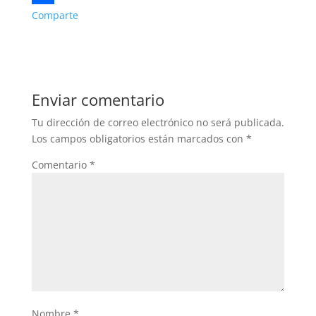
e
i
h
Comparte
b
t
a
o
t
t
o
e
s
Enviar comentario
k
r
A
Tu dirección de correo electrónico no será publicada.
p
Los campos obligatorios están marcados con
*
p
Comentario
*
Nombre
*