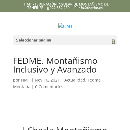
FIMT - FEDERACIÓN INSULAR DE MONTAÑISMO DE
TENERIFE
922 882 239
info@fedtfm.es
Seleccionar página
FEDME. Montañismo
Inclusivo y Avanzado
por
FIMT
|
Nov 16, 2021
|
Actualidad
,
Fedme
,
Montaña
|
0 Comentarios