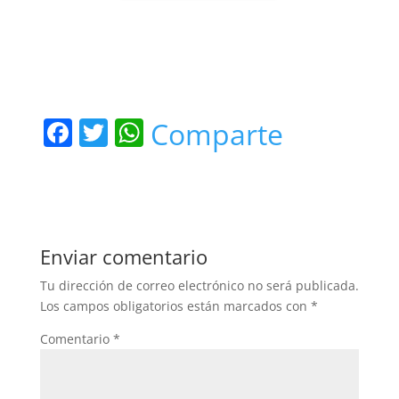
F
T
W
Comparte
a
w
h
c
itt
at
e
er
s
b
A
Enviar comentario
o
p
Tu dirección de correo electrónico no será publicada.
o
p
Los campos obligatorios están marcados con
*
k
Comentario
*