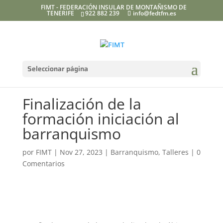
FIMT - FEDERACIÓN INSULAR DE MONTAÑISMO DE
TENERIFE
922 882 239
info@fedtfm.es
Seleccionar página
Finalización de la
formación iniciación al
barranquismo
por
FIMT
|
Nov 27, 2023
|
Barranquismo
,
Talleres
|
0
Comentarios