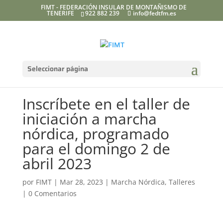
FIMT - FEDERACIÓN INSULAR DE MONTAÑISMO DE
TENERIFE
922 882 239
info@fedtfm.es
Seleccionar página
Inscríbete en el taller de
iniciación a marcha
nórdica, programado
para el domingo 2 de
abril 2023
por
FIMT
|
Mar 28, 2023
|
Marcha Nórdica
,
Talleres
|
0 Comentarios