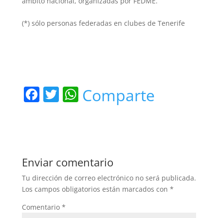
ámbito nacional, organizadas por FEDME.
(*) sólo personas federadas en clubes de Tenerife
F
T
W
Comparte
a
w
h
c
itt
at
e
er
s
b
A
Enviar comentario
o
p
Tu dirección de correo electrónico no será publicada.
o
p
Los campos obligatorios están marcados con
*
k
Comentario
*