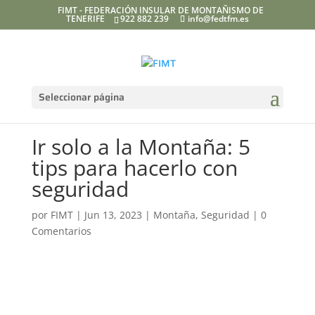
FIMT - FEDERACIÓN INSULAR DE MONTAÑISMO DE
TENERIFE
922 882 239
info@fedtfm.es
Seleccionar página
Ir solo a la Montaña: 5
tips para hacerlo con
seguridad
por
FIMT
|
Jun 13, 2023
|
Montaña
,
Seguridad
|
0
Comentarios