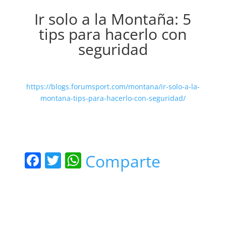
Ir solo a la Montaña: 5
tips para hacerlo con
seguridad
https://blogs.forumsport.com/montana/ir-solo-a-la-
montana-tips-para-hacerlo-con-seguridad/
F
T
W
Comparte
a
w
h
c
itt
at
e
er
s
b
A