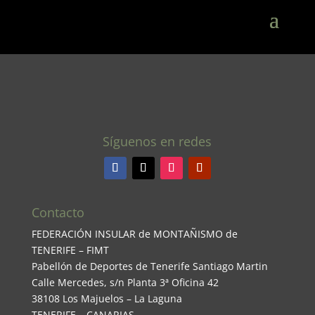
Síguenos en redes
Contacto
FEDERACIÓN INSULAR de MONTAÑISMO de
TENERIFE – FIMT
Pabellón de Deportes de Tenerife Santiago Martin
Calle Mercedes, s/n Planta 3ª Oficina 42
38108 Los Majuelos – La Laguna
TENERIFE – CANARIAS