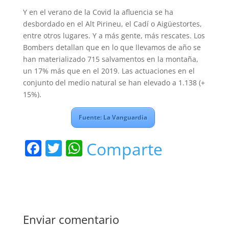
Y en el verano de la Covid la afluencia se ha
desbordado en el Alt Pirineu, el Cadí o Aigüestortes,
entre otros lugares. Y a más gente, más rescates. Los
Bombers detallan que en lo que llevamos de año se
han materializado 715 salvamentos en la montaña,
un 17% más que en el 2019. Las actuaciones en el
conjunto del medio natural se han elevado a 1.138 (+
15%).
Fuente: La Vanguardia
F
T
W
Comparte
a
w
h
c
itt
at
e
er
s
b
A
Enviar comentario