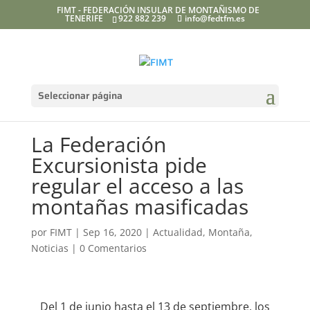
FIMT - FEDERACIÓN INSULAR DE MONTAÑISMO DE
TENERIFE
922 882 239
info@fedtfm.es
Seleccionar página
La Federación
Excursionista pide
regular el acceso a las
montañas masificadas
por
FIMT
|
Sep 16, 2020
|
Actualidad
,
Montaña
,
Noticias
|
0 Comentarios
Del 1 de junio hasta el 13 de septiembre, los