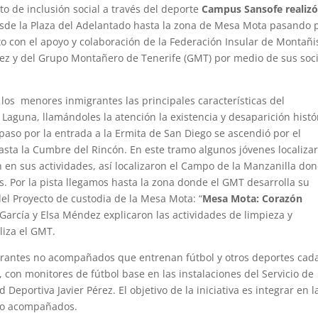
o de inclusión social a través del deporte
Campus Sansofe realiz
sde la Plaza del Adelantado hasta la zona de Mesa Mota pasando 
nto con el apoyo y colaboración de la Federación Insular de Montañ
ez y del Grupo Montañero de Tenerife (GMT) por medio de sus soc
a los menores inmigrantes las principales características del
Laguna, llamándoles la atención la existencia y desaparición histó
paso por la entrada a la Ermita de San Diego se ascendió por el
hasta la Cumbre del Rincón. En este tramo algunos jóvenes localiza
n en sus actividades, así localizaron el Campo de la Manzanilla do
. Por la pista llegamos hasta la zona donde el GMT desarrolla su
l Proyecto de custodia de la Mesa Mota: “
Mesa Mota: Corazón
 García y Elsa Méndez explicaron las actividades de limpieza y
liza el GMT.
rantes no acompañados que entrenan fútbol y otros deportes cad
 con monitores de fútbol base en las instalaciones del Servicio de
 Deportiva Javier Pérez. El objetivo de la iniciativa es integrar en l
 no acompañados.