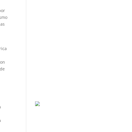
ó
por
ismo
ias
rica
ron
nde
a
a