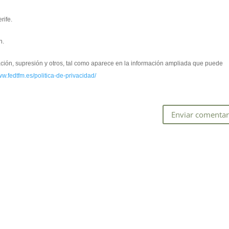
rife.
n.
cación, supresión y otros, tal como aparece en la información ampliada que puede
ww.fedtfm.es/politica-de-privacidad/
*