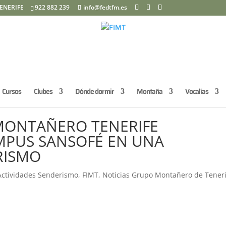
ENERIFE
922 882 239
info@fedtfm.es
Cursos
Clubes
Dónde dormir
Montaña
Vocalías
 MONTAÑERO TENERIFE
PUS SANSOFÉ EN UNA
RISMO
Actividades Senderismo
,
FIMT
,
Noticias Grupo Montañero de Tener