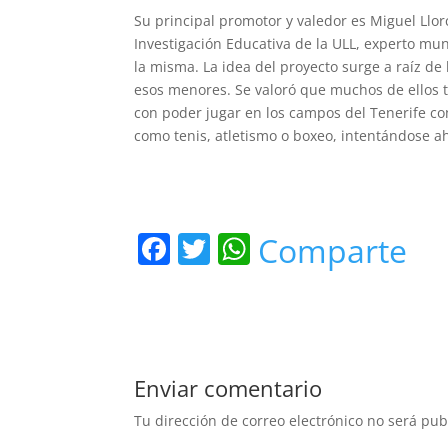
Su principal promotor y valedor es Miguel Llor
Investigación Educativa de la ULL, experto mu
la misma. La idea del proyecto surge a raíz de
esos menores. Se valoró que muchos de ellos t
con poder jugar en los campos del Tenerife co
como tenis, atletismo o boxeo, intentándose a
F
T
W
Comparte
a
w
h
c
itt
at
e
er
s
b
A
Enviar comentario
o
p
Tu dirección de correo electrónico no será pub
o
p