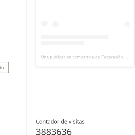
Una publicación compartida de Federación Montañismo Tenerife (@federacion_montanismo_tenerife)
Contador de visitas
3883636